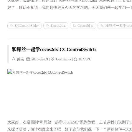
大家好，我是孤狼，欢迎回到“和屌丝一起学cocos2dx”系列教程，上节我们说
好了，废话不多说，我们赶快进入今天的学习吧。今天我们来一起学习一下“CCCo
CCControlSlider
Cocos2dx
Cocos2d-x
和屌丝一起学cocos
和屌丝一起学cocos2dx-CCControlSwitch
孤狼 |
2015-02-09 |
Cocos2d-x
|
10776°C
大家好，欢迎回到“和屌丝一起学cocos2dx”系列教程，上节课我们说到了
来呢？哈哈，估计都做出来了吧，好了这节我们说一下一个新的控件--CCContr