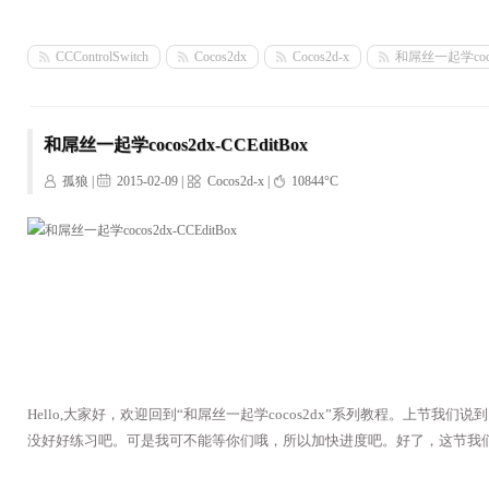
CCControlSwitch
Cocos2dx
Cocos2d-x
和屌丝一起学coco
和屌丝一起学cocos2dx-CCEditBox
孤狼 |
2015-02-09 |
Cocos2d-x
|
10844°C
Hello,大家好，欢迎回到“和屌丝一起学cocos2dx”系列教程。上节我
没好好练习吧。可是我可不能等你们哦，所以加快进度吧。好了，这节我们就开