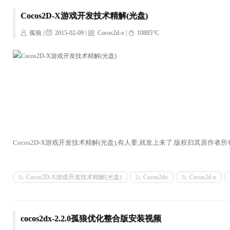
Cocos2D-X游戏开发技术精解(光盘)
孤狼 |
2015-02-09 |
Cocos2d-x
|
10885°C
Cocos2D-X游戏开发技术精解(光盘),有人要,就发上来了.版权归其原作
Cocos2D-X游戏开发技术精解(光盘)
Cocos2dx
Cocos2d-x
cocos2dx-2.2.0孤狼优化整合版安装视频