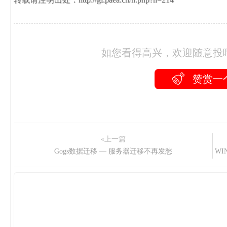
如您看得高兴，欢迎随意投
赞赏一
«上一篇
Gogs数据迁移 — 服务器迁移不再发愁
W