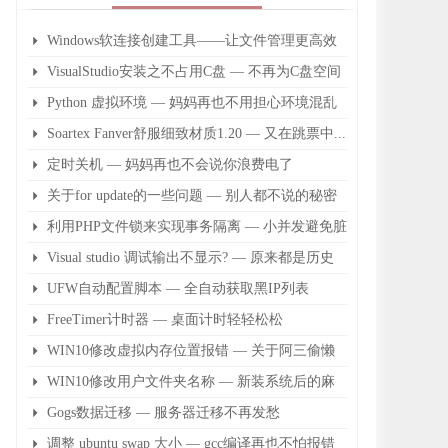
​Windows软连接创建工具——让文件管理更高效
VisualStudio安装之不占用C盘 — 不再为C盘空间
不足而担心
Python 虚拟环境 — 妈妈再也不用担心环境混乱
了
Soartex Fanver舒服细致材质1.20 — 又在跳票中...
定时关机 — 妈妈再也不会说你浪费电了
关于for update的一些问题 — 别人都不说的秘密
利用PHP文件锁来实现事务隔离 — 小并发避免脏
读
Visual studio 调试输出不显示? — 原来都是历史
问题
UFW自动配置脚本 — 全自动获取黑IP列表
FreeTimer计时器 — 桌面计时轻轻松松
WIN10修改虚拟内存位置报错 — 关于阿三偷懒
没有完成的后续
WIN10修改用户文件夹名称 — 新装系统后的麻
烦事
Gogs数据迁移 — 服务器迁移不再发愁
调整 ubuntu swap 大小 — gcc编译再也不怕报错