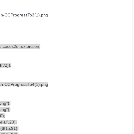
 cocos2d::extension;
t/2));
png");
png");
0);
ial",20);
ttf1,c91);