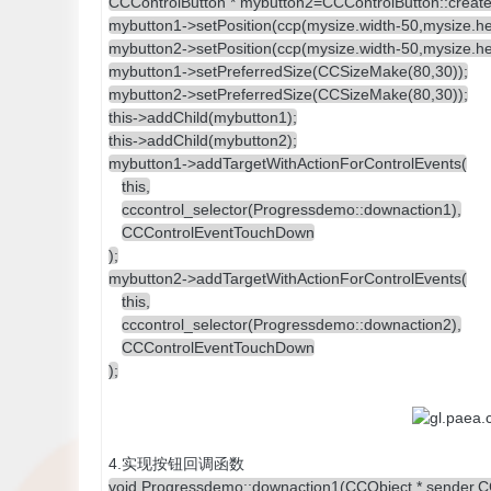
CCControlButton * mybutton2=CCControlButton::create(
mybutton1->setPosition(ccp(mysize.width-50,mysize.he
mybutton2->setPosition(ccp(mysize.width-50,mysize.he
mybutton1->setPreferredSize(CCSizeMake(80,30));
mybutton2->setPreferredSize(CCSizeMake(80,30));
this->addChild(mybutton1);
this->addChild(mybutton2);
mybutton1->addTargetWithActionForControlEvents(
this,
cccontrol_selector(Progressdemo::downaction1),
CCControlEventTouchDown
);
mybutton2->addTargetWithActionForControlEvents(
this,
cccontrol_selector(Progressdemo::downaction2),
CCControlEventTouchDown
);
4.实现按钮回调函数
void Progressdemo::downaction1(CCObject * sender,C