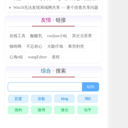
了
Win10无法发现局域网共享 — 逐个排查共享问题
友情
· 链接
在线工具
酸酸乳
cooljun小站
异次元世界
猫啃网
不忘初心
大眼仔旭
果壳剥壳
心海e站
wangEditor
老殁
综合
· 搜索
站内
百度
谷歌
bing
360
搜狗
微博
微信
知乎