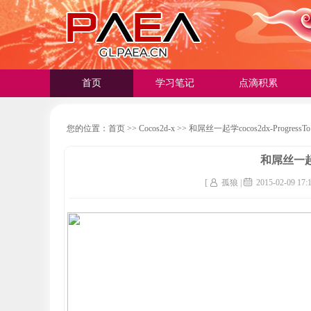
首页
学习笔记
点滴积累
您的位置：
首页
>>
Cocos2d-x
>>
和屌丝一起学cocos2dx-ProgressTo
和屌丝一起学c
[
孤狼 |
2015-02-09 17:1