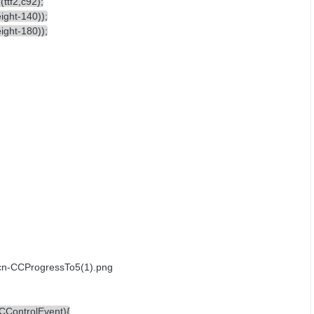
ttf2,c92);
ight-140));
ight-180));
CControlEvent){