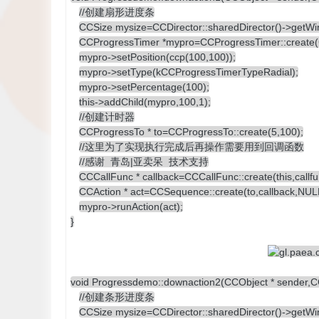
//创建扇形进度条
CCSize mysize=CCDirector::sharedDirector()->getWin
CCProgressTimer *mypro=CCProgressTimer::create(CC
mypro->setPosition(ccp(100,100));
mypro->setType(kCCProgressTimerTypeRadial);
mypro->setPercentage(100);
this->addChild(mypro,100,1);
//创建计时器
CCProgressTo * to=CCProgressTo::create(5,100);
//这里为了实现执行完成后再操作需要用到回调函数
//感谢 青岛|亚卖呆 技术支持
CCCallFunc * callback=CCCallFunc::create(this,callf
CCAction * act=CCSequence::create(to,callback,NUL
mypro->runAction(act);
}
void Progressdemo::downaction2(CCObject * sender,C
//创建条形进度条
CCSize mysize=CCDirector::sharedDirector()->getWin