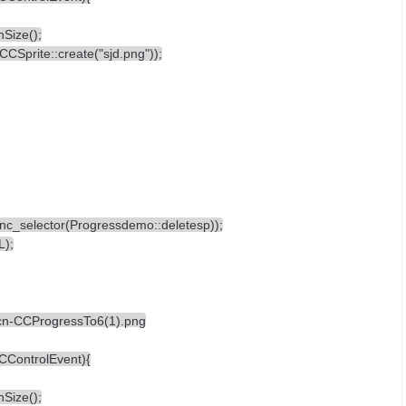
Size();
Sprite::create("sjd.png"));
unc_selector(Progressdemo::deletesp));
L);
CControlEvent){
Size();