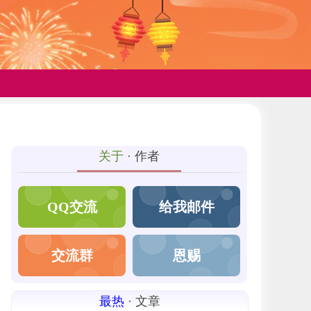
关于
· 作者
QQ交流
给我邮件
交流群
恩赐
最热
· 文章