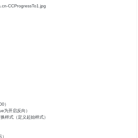
00）
（true为开启反向）
形计时器变换样式（定义起始样式）
示）