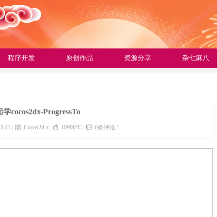
程序开发
原创作品
资源分享
杂七麻八
ocos2dx-ProgressTo
5:43 |
Cocos2d-x
|
10900°C |
0条评论 ]