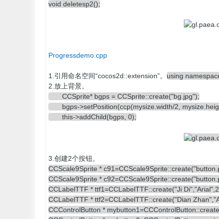
void deletesp2();
Progressdemo.cpp
1.引用命名空间“cocos2d::extension”。
using namespace
2.放上背景。
CCSprite* bgps = CCSprite::create("bg.jpg");
bgps->setPosition(ccp(mysize.width/2, mysize.heigh
this->addChild(bgps, 0);
3.创建2个按钮。
CCScale9Sprite * c91=CCScale9Sprite::create("button.
CCScale9Sprite * c92=CCScale9Sprite::create("button.
CCLabelTTF * ttf1=CCLabelTTF::create("Ji Di","Arial",2
CCLabelTTF * ttf2=CCLabelTTF::create("Dian Zhan","Ar
CCControlButton * mybutton1=CCControlButton::create(