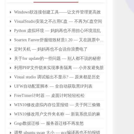
​Windows软连接创建工具——让文件管理更高效
VisualStudio安装之不占用C盘 — 不再为C盘空间
不足而担心
Python 虚拟环境 — 妈妈再也不用担心环境混乱
了
Soartex Fanver舒服细致材质1.20 — 又在跳票中...
定时关机 — 妈妈再也不会说你浪费电了
关于for update的一些问题 — 别人都不说的秘密
利用PHP文件锁来实现事务隔离 — 小并发避免脏
读
Visual studio 调试输出不显示? — 原来都是历史
问题
UFW自动配置脚本 — 全自动获取黑IP列表
FreeTimer计时器 — 桌面计时轻轻松松
WIN10修改虚拟内存位置报错 — 关于阿三偷懒
没有完成的后续
WIN10修改用户文件夹名称 — 新装系统后的麻
烦事
Gogs数据迁移 — 服务器迁移不再发愁
调整 ubuntu swap 大小 — gcc编译再也不怕报错