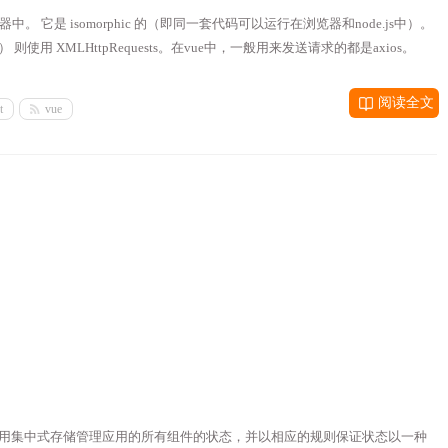
和浏览器中。 它是 isomorphic 的（即同一套代码可以运行在浏览器和node.js中）。
） 则使用 XMLHttpRequests。在vue中，一般用来发送请求的都是axios。
阅读全文
t
vue
式 。它采用集中式存储管理应用的所有组件的状态，并以相应的规则保证状态以一种