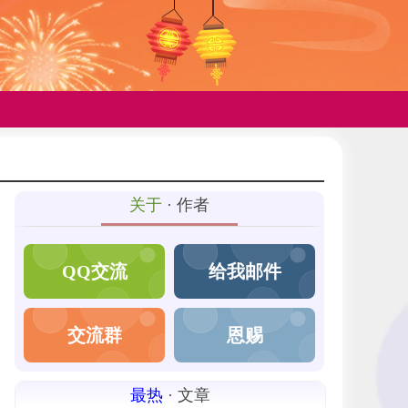
关于
· 作者
QQ交流
给我邮件
交流群
恩赐
最热
· 文章