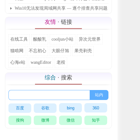
了
Win10无法发现局域网共享 — 逐个排查共享问题
友情
· 链接
在线工具
酸酸乳
cooljun小站
异次元世界
猫啃网
不忘初心
大眼仔旭
果壳剥壳
心海e站
wangEditor
老殁
综合
· 搜索
站内
百度
谷歌
bing
360
搜狗
微博
微信
知乎